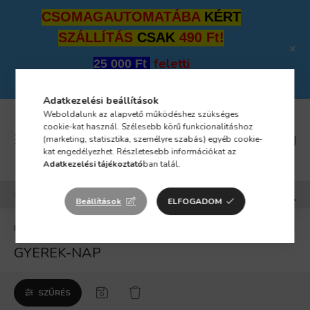
CSOMAGAUTOMATÁBA
KÉRT
SZÁLLÍTÁS
CSAK
490 Ft!
feletti
25 000 Ft
megrendeléseket
INGYEN SZÁLLÍTJUK!
Adatkezelési beállítások
Weboldalunk az alapvető működéshez szükséges
cookie-kat használ. Szélesebb körű funkcionalitáshoz
(marketing, statisztika, személyre szabás) egyéb cookie-
kat engedélyezhet. Részletesebb információkat az
Adatkezelési tájékoztató
ban talál.
Beállítások
ELFOGADOM
ÜNNEPI TREND
GYEREK-NAP
GYEREK-NAP
SZŰRÉS